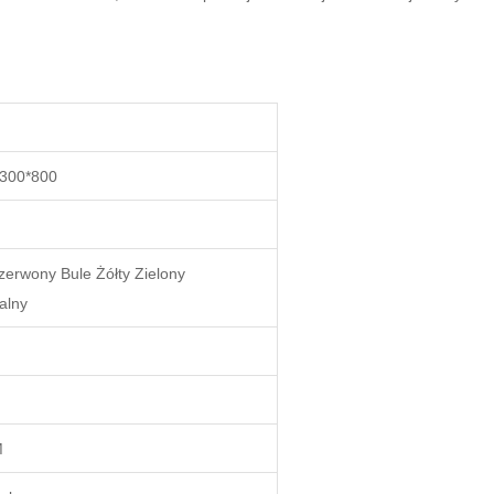
300*800
zerwony Bule Żółty Zielony
alny
M