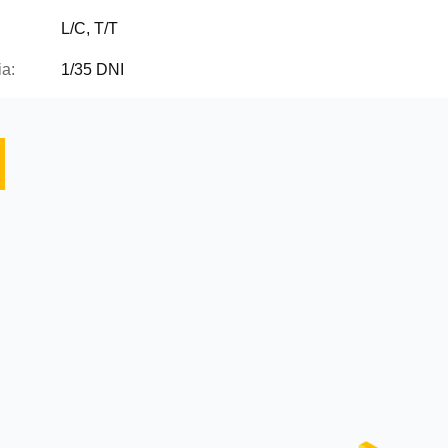
L/C, T/T
a:
1/35 DNI