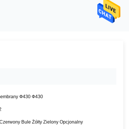
membrany Ф430 Ф430
2
 Czerwony Bule Żółty Zielony Opcjonalny