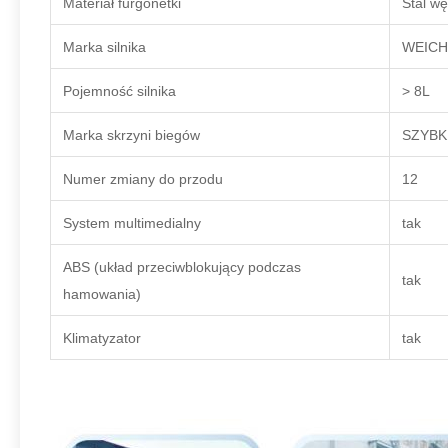
Materiał furgonetki
Stal w
Marka silnika
WEICH
Pojemność silnika
> 8L
Marka skrzyni biegów
SZYBK
Numer zmiany do przodu
12
System multimedialny
tak
ABS (układ przeciwblokujący podczas
tak
hamowania)
Klimatyzator
tak