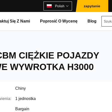
Polish
zapytanie
aktuj Się Z Nami
Poprosić O Wycenę
Blog
CBM CIĘŻKIE POJAZDY
E WYWROTKA H3000
Chiny
ienia:
1 jednostka
Bargain