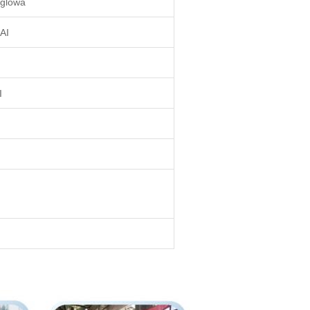
ęglowa
AI
I