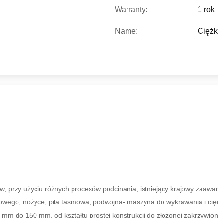
Warranty:
1 rok
Name:
Ciężk
ów, przy użyciu różnych procesów podcinania, istniejący krajowy zaawan
ego, nożyce, piła taśmowa, podwójna- maszyna do wykrawania i cięci
5 mm do 150 mm, od kształtu prostej konstrukcji do złożonej zakrzywi