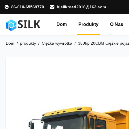
86-010-65569770
bjsilkroad2016@163.com
Dom
Produkty
O Nas
Dom
/
produkty
/
Ciężka wywrotka
/
380hp 20CBM Ciężkie poja