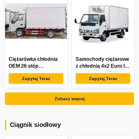
Ciężarówka chłodnia
Samochody ciężarowe
OEM 26 stóp
z chłodnią 4x2 Euro II
Ciężarówka chłodnia
5,79 T
Zapytaj Teraz
Zapytaj Teraz
90 km / h
Zobacz więcej
Ciągnik siodłowy