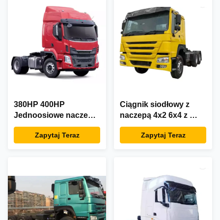
380HP 400HP
Ciągnik siodłowy z
Jednoosiowe naczepy
naczepą 4x2 6x4 z ​​
do ciągników
podwójną osią 245 KM
Zapytaj Teraz
Zapytaj Teraz
siodłowych Dealerzy
~ 560 KM do
do transportu
transportu zaciągów
średniodystansowego