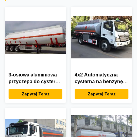
3-osiowa aluminiowa
4x2 Automatyczna
przyczepa do cysterny
cysterna na benzynę i
z paliwem węglowym
olej napędowy o
Zapytaj Teraz
Zapytaj Teraz
42000 45000 litrów
pojemności 8,88 m³