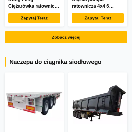
Ciężarówka ratownicza
ratownicza 4x4 6
z suchym proszkiem
cylindrów Ciężarówka
Zapytaj Teraz
Zapytaj Teraz
Lekka ciężarówka ODM
straży pożarnej
Zobacz więcej
Naczepa do ciągnika siodłowego