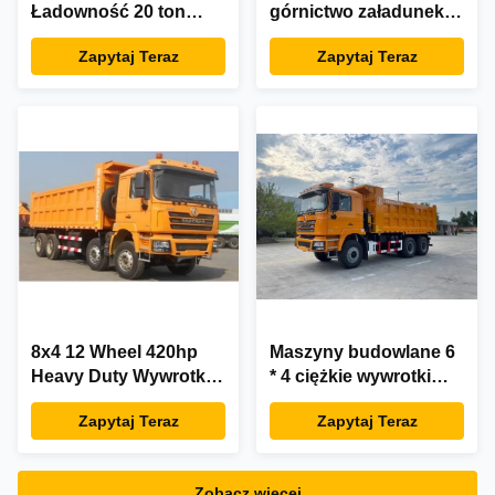
Ładowność 20 ton
górnictwo załadunek
Cummins 340 KM
Budownictwo
Zapytaj Teraz
Zapytaj Teraz
Silnik wysokoprężny
Transport Wywrotka
wywrotka 60t
8x4 12 Wheel 420hp
Maszyny budowlane 6
Heavy Duty Wywrotka
* 4 ciężkie wywrotki
Wywrotka Stal
wywrotki
Zapytaj Teraz
Zapytaj Teraz
węglowa na sprzedaż
Zobacz więcej