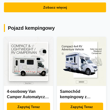
Zobacz więcej
Pojazd kempingowy
4-osobowy Van
Samochód
Camper Automatyczny
kempingowy z
samochód
napędem na 4 koła RV
Zapytaj Teraz
Zapytaj Teraz
kempingowy RV Lekki
Daily Van Camper