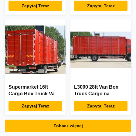
Box Furgon Furgon 26
wysokoprężnym z
Zapytaj Teraz
Zapytaj Teraz
Ft
napędem elektrycznym
26 stóp 199 kW
Supermarket 16ft
L3000 28ft Van Box
Cargo Box Truck Van
Truck Cargo na
do dostawy 41Ton-
eksport 6234 ml
Zapytaj Teraz
Zapytaj Teraz
50Ton
Zobacz więcej