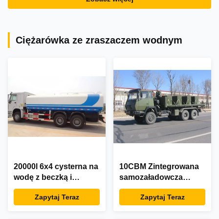
Ciężarówka ze zraszaczem wodnym
20000l 6x4 cysterna na
10CBM Zintegrowana
wodę z beczką i
samozaładowcza
zraszaczem
ciężarówka
Zapytaj Teraz
Zapytaj Teraz
kontenerowa na wodę
2500 galonów 6x4