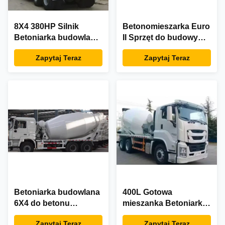
8X4 380HP Silnik
Betonomieszarka Euro
Betoniarka budowlana
II Sprzęt do budowy
Ciężki sprzęt
dróg Silnik 8X4 380 KM
Zapytaj Teraz
Zapytaj Teraz
budowlany
Betoniarka budowlana
400L Gotowa
6X4 do betonu
mieszanka Betoniarka
cementowego
Betoniarka Ciężarówka
Zapytaj Teraz
Zapytaj Teraz