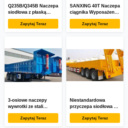
Q235B/Q345B Naczepa
SANXING 40T Naczepa
siodłowa z płaską
ciągnika Wyposażenie
platformą ze stali
Q235B / Q345B Stal
Zapytaj Teraz
Zapytaj Teraz
węglowej 3 osie
węglowa
3-osiowe naczepy
Niestandardowa
wywrotki ze stali
przyczepa siodłowa z
węglowej Q235B 18
wywrotką 53 Ft,
Zapytaj Teraz
Zapytaj Teraz
Wheeler
trzyosiowa