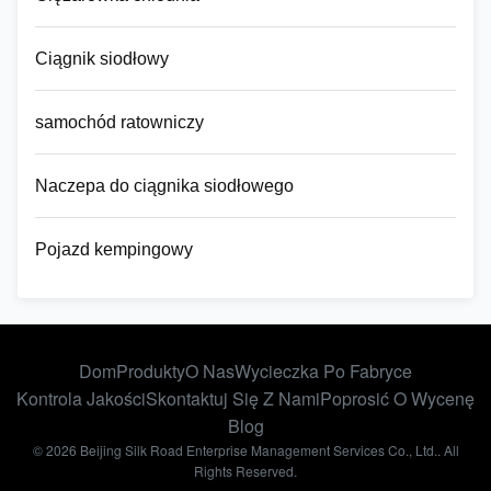
Ciągnik siodłowy
samochód ratowniczy
Naczepa do ciągnika siodłowego
Pojazd kempingowy
Dom
Produkty
O Nas
Wycieczka Po Fabryce
Kontrola Jakości
Skontaktuj Się Z Nami
Poprosić O Wycenę
Blog
© 2026 Beijing Silk Road Enterprise Management Services Co., Ltd.. All
Rights Reserved.