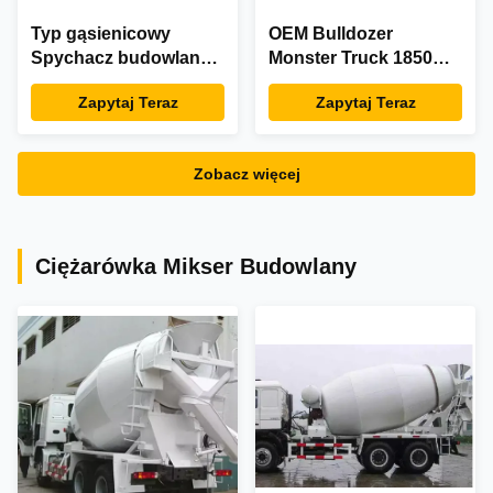
Typ gąsienicowy
OEM Bulldozer
Spychacz budowlany
Monster Truck 1850
Ciężarówka Maszyny
kW Niskie zużycie
Zapytaj Teraz
Zapytaj Teraz
inżynieryjne 131Kw
paliwa
Zobacz więcej
Ciężarówka Mikser Budowlany