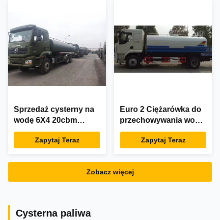
Sprzedaż cysterny na
Euro 2 Ciężarówka do
wodę 6X4 20cbm
przechowywania wody
zraszacz
z silnikiem Diesla 3500
Zapytaj Teraz
Zapytaj Teraz
galonów Ciężarówka
do wody 4x2
Zobacz więcej
Cysterna paliwa