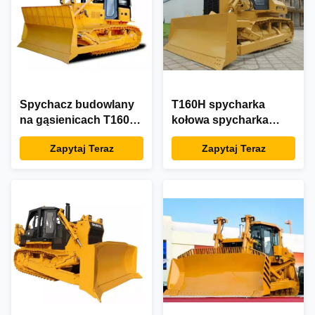
Spychacz budowlany
T160H spycharka
na gąsienicach T160H
kołowa spycharka
WP10G178E355
ciągnik siodłowy do
Zapytaj Teraz
Zapytaj Teraz
budownictwa