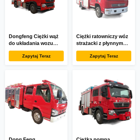
Dongfeng Ciężki wąż
Ciężki ratowniczy wóz
do układania wozu
strażacki z płynnym
ratowniczego 210 KM
olejem napędowym
Zapytaj Teraz
Zapytaj Teraz
200 l
Niestandardowy 85 km
/ h
Dong Feng
Ciężka pompa