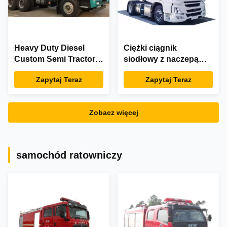
Heavy Duty Diesel
Ciężki ciągnik
Custom Semi Tractors
siodłowy z naczepą
Trailer 80 km / h do
F3000 380 KM do
Zapytaj Teraz
Zapytaj Teraz
transportu
transportu
logistycznego
krótkodystansowego
Zobacz więcej
samochód ratowniczy