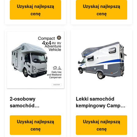
samochód
RV Daily Van Camper
Uzyskaj najlepszą
Uzyskaj najlepszą
kempingowy RV
cenę
cenę
Lekki
2-osobowy
Lekki samochód
samochód
kempingowy Camper
kempingowy 4x4 RV
RV 2 4 5 osób
Samochód
Uzyskaj najlepszą
Uzyskaj najlepszą
kempingowy
cenę
cenę